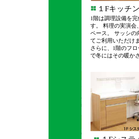
１Fキッチ
1階は調理設備を
す。 料理の実演
ペース。 サッシ
てご利用いただけ
さらに、1階のフ
で冬にはその暖か